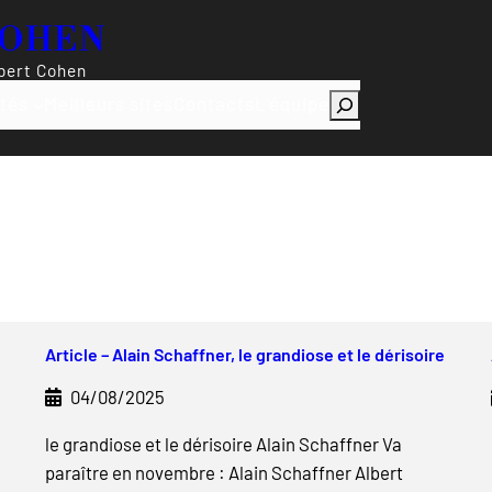
COHEN
lbert Cohen
R
ités
Meilleurs sites
Contacts
L’équipe
e
c
h
e
r
c
h
e
Article – Alain Schaffner, le grandiose et le dérisoire
r
04/08/2025
le grandiose et le dérisoire Alain Schaffner Va
paraître en novembre : Alain Schaffner Albert