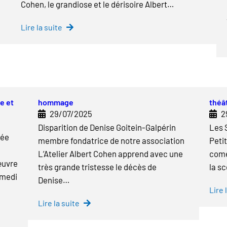
Cohen, le grandiose et le dérisoire Albert…
Lire la suite
e et
hommage
théâ
29/07/2025
2
Disparition de Denise Goitein-Galpérin
Les 
née
membre fondatrice de notre association
Peti
L’Atelier Albert Cohen apprend avec une
comé
œuvre
très grande tristesse le décès de
la s
amedi
Denise…
Lire 
Lire la suite