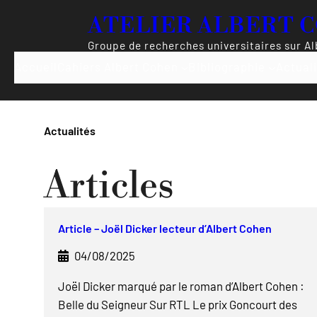
Aller
ATELIER ALBERT 
au
contenu
Groupe de recherches universitaires sur A
Accueil
Cahiers Albert Cohen
Bibliographie
Actual
Actualités
Articles
Article – Joël Dicker lecteur d’Albert Cohen
04/08/2025
Joël Dicker marqué par le roman d’Albert Cohen :
Belle du Seigneur Sur RTL Le prix Goncourt des