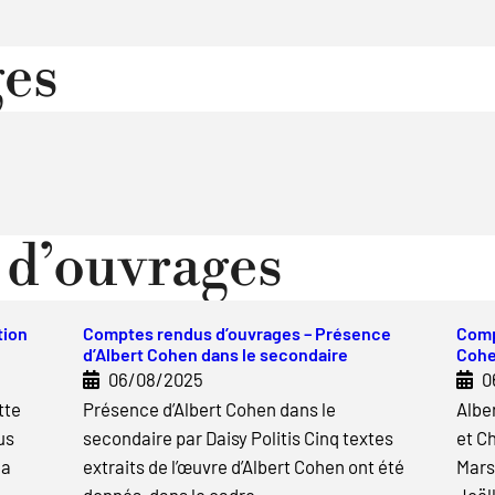
ges
d’ouvrages
tion
Comptes rendus d’ouvrages – Présence
Comp
d’Albert Cohen dans le secondaire
Cohe
06/08/2025
0
tte
Présence d’Albert Cohen dans le
Albe
us
secondaire par Daisy Politis Cinq textes
et C
la
extraits de l’œuvre d’Albert Cohen ont été
Marse
donnés, dans le cadre…
Joël